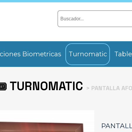
ciones Biometricas
Turnomatic
Table
TURNOMATIC
> PANTALLA AF
PANTAL