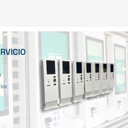
RVICIO
s
lor