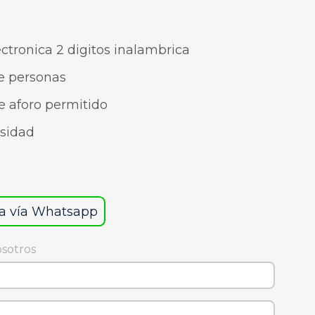
ectronica 2 digitos inalambrica
e personas
e aforo permitido
osidad
a vía Whatsapp
osotros