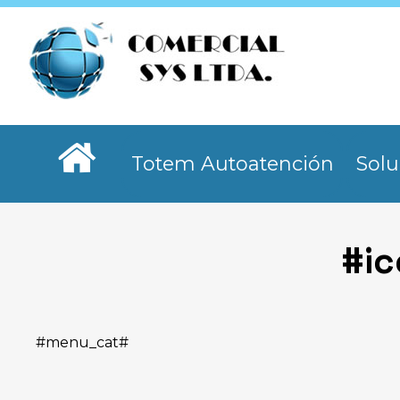
Totem Autoatención
Solu
#i
#menu_cat#