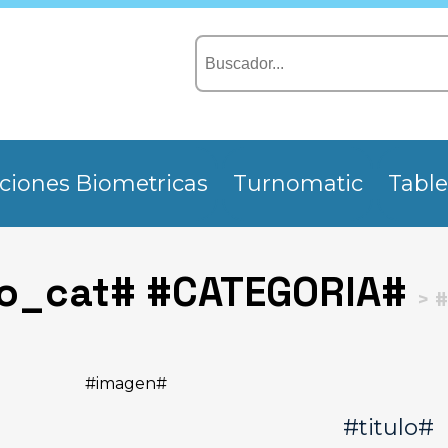
ciones Biometricas
Turnomatic
Table
co_cat# #CATEGORIA#
> #
#imagen#
#titulo#