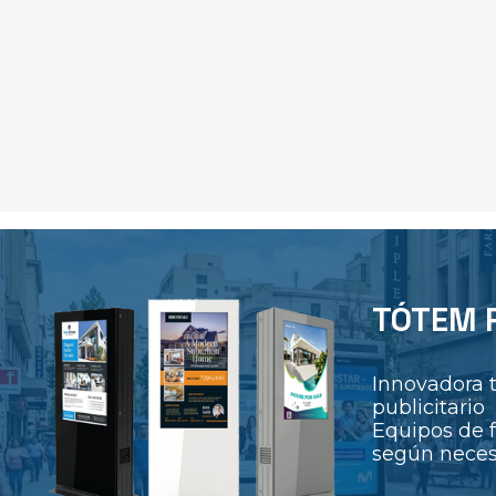
TÓTEM P
Innovadora 
publicitario
Equipos de f
según neces