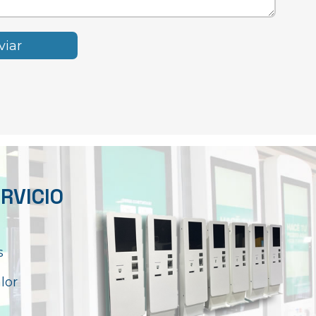
RVICIO
s
lor